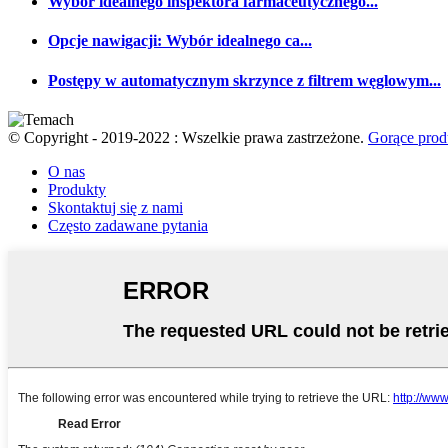
Wybór idealnego inspektora farmaceutycznego...
Opcje nawigacji: Wybór idealnego ca...
Postępy w automatycznym skrzynce z filtrem węglowym...
© Copyright - 2019-2022 : Wszelkie prawa zastrzeżone.
Gorące prod
O nas
Produkty
Skontaktuj się z nami
Często zadawane pytania