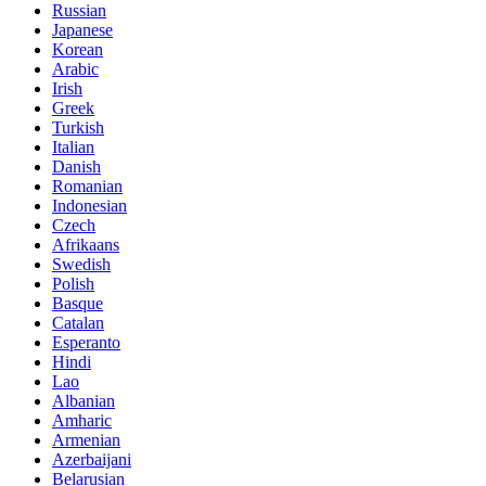
Russian
Japanese
Korean
Arabic
Irish
Greek
Turkish
Italian
Danish
Romanian
Indonesian
Czech
Afrikaans
Swedish
Polish
Basque
Catalan
Esperanto
Hindi
Lao
Albanian
Amharic
Armenian
Azerbaijani
Belarusian