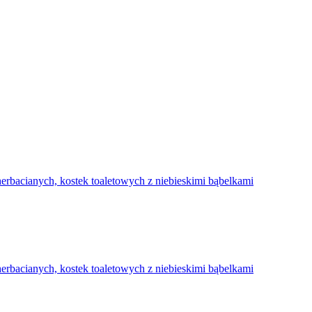
nych, kostek toaletowych z niebieskimi bąbelkami
nych, kostek toaletowych z niebieskimi bąbelkami