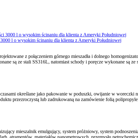
3000 l o wysokim ścinaniu dla klienta z Ameryki Południowej
aprojektowane z połączeniem górnego mieszadła i dolnego homogeniza
nane są ze stali SS316L, natomiast schody i poręcze wykonane są ze st
asami określane jako pakowanie w poduszki, owijanie w woreczki na
ktu przezroczystą lub zadrukowaną na zamówienie folią polipropyle
jący mieszalnik emulgujący, system próżniowy, system podnoszenia i
farb, atramentów, materiałów nanometrowych, przemysłu petrochemiczn