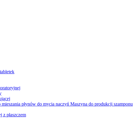
tabletek
oratoryjnej
y
jącej
do mieszania płynów do mycia naczyń Maszyna do produkcji szamponu
ej z płaszczem