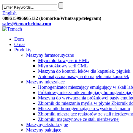
English
008615996605132 (komórka/Whatsapp/telegram)
sales@temachchina.com
Dom
O nas
Produkty
Maszyny farmaceutyczne
Młyn młotkowy serii HML
Młyn stożkowy serii CML
Maszyna do kontroli leków dla kapsułek, pigułek, 
Automatyczna maszyna do napełniania kapsułek
Maszyny mieszające
Homogenizator mieszający emulgujący w skali lab
Próżniowy mieszalnik emulgujący homogenizując
Maszyna do wytwarzania próżniowej pasty emulgu
Zbiornik do mieszania mydła w płynie Zbiornik 
Mieszalniki homogenizujące o wysokim ścinaniu
Zbiorniki mieszające reaktorów ze stali nierdzewn
Zbiorniki magazynowe ze stali nierdzewnej
Maszyny ekstrakcyjne
Maszyny pakujące