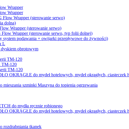
low Wrapper
low Wrapper
Flow Wrapper (sterowanie serwo)
ia dolna)
low Wrapper (sterowanie serwo)
ow Wrapper (sterowanie serwo, typ folii dolnej)
y system podawania + owijarki przepływowe do żywności)
u L
z dyskiem obrotowym
serii TM-120
ii TM-120
serii TM-120
E do mydeł hotelowych, mydeł okrągłych, ciasteczek herbacia
do mieszania szminki Maszyna do topienia ogrzewania
do mydła ręcznie robionego
E do mydeł hotelowych, mydeł okrągłych, ciasteczek herbacia
 rozdrabniania tkanek