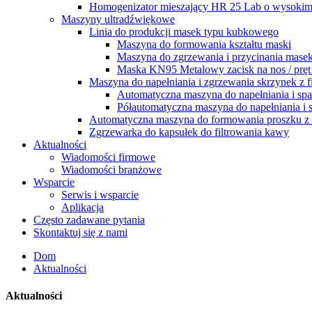
Homogenizator mieszający HR 25 Lab o wysokim
Maszyny ultradźwiękowe
Linia do produkcji masek typu kubkowego
Maszyna do formowania kształtu maski
Maszyna do zgrzewania i przycinania mas
Maska KN95 Metalowy zacisk na nos / pręt
Maszyna do napełniania i zgrzewania skrzynek z f
Automatyczna maszyna do napełniania i sp
Półautomatyczna maszyna do napełniania i
Automatyczna maszyna do formowania proszku z 
Zgrzewarka do kapsułek do filtrowania kawy
Aktualności
Wiadomości firmowe
Wiadomości branżowe
Wsparcie
Serwis i wsparcie
Aplikacja
Często zadawane pytania
Skontaktuj się z nami
Dom
Aktualności
Aktualności