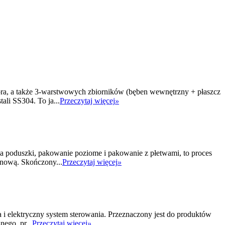
tora, a także 3-warstwowych zbiorników (bęben wewnętrzny + płaszcz
ali SS304. To ja...
Przeczytaj więcej
»
 poduszki, pakowanie poziome i pakowanie z płetwami, to proces
nową. Skończony...
Przeczytaj więcej
»
 elektryczny system sterowania. Przeznaczony jest do produktów
ego, pr...
Przeczytaj więcej
»