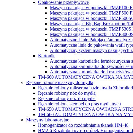
Opakowanie przepływowe
Maszyna pakująca w poduszki TMZP100 F
Maszyna pakująca w poduszki TMZP500 F
Maszyna pakująca w poduszki TMZP500SG 
Maszyna pakująca Big Bag Box-motion (fol
Maszyna pakująca w poduszki TMZP530S F
Maszyna pakująca w poduszki TMZP3000S Fl
Automatyczne Linie Pakujące (automatyczn
Automatyczna linia do pakowania wafli typ
Automatyczny system maszyn pakujących 
Kartonik
Automatyczna kartoniarka farmaceutyczna 
Automatyczna kartoniarka do żywności ser
Automatyczna kartoniarka do kosmetyków 
TM-660 AUTOMATYCZNA OWIJKA NA MYDŁO OKRĄGŁ
Ręcznie robione maszyny do mydła
Ręcznie robiony mikser na bazie mydła Zbiornik 
Ręcznie robiony nóż do mydła
Ręcznie robiony nóż do mydła
Ręcznie robiona stempel do pras mydlanych
TM-650 AUTOMATYCZNA OWIJARKA STRETCH 
TM-660 AUTOMATYCZNA OWIJKA NA MYDŁO OKRĄGŁ
Maszyny laboratoryjne
Homogenizator do rozdrabniania tkanek HM-48
HM2-6 Rozdrabniacz do próbek Homogenizator do