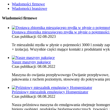
Wiadomości firmowe
Wiadomości branżowe
Wiadomości firmowe
Dostawa zbiornika mieszającego mydła w płynie o pojemności 
Czas publikacji: 02-08-2023
Te mieszalniki mydła w płynie o pojemności 3000 l zostały z
+ izolacja). Wszystkie części mające kontakt z produktami wyko
Nasze maszyny pakujące
Czas publikacji: 08.08.2022
Maszyna do owijania przepływowego Owijanie przepływowe, cz
pakowania z ruchem poziomym, stosowany do pokrywania produ
Próżniowy mieszalnik emulgujący Homgenizator
Czas publikacji: 08.08.2022
Nasza próżniowa maszyna do emulgowania obejmuje homogenizu
higieny osobistej, produktów biofarmaceutycznych, żywności, 